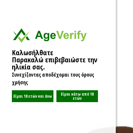
Σχετικά προϊόντα
Καλωσήλθατε
Παρακαλώ επιβεβαιώστε την
ηλικία σας.
Συνεχίζοντας αποδέχομαι τους όρους
χρήσης
ONLINE ΠΕΡΙΟΔΙΚΆ
ΟΚΜ online τεύχος
311
8.00
€